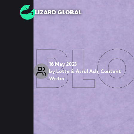
LIZARD GLOBAL
BL
16 May 2023
by
Lotte & Asrul Ash, Content
Writer