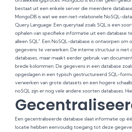
ontwikkelingsproces. MongoDB is echter geen gewone
bestaat uit een enkele server die meerdere database
MongoDB is wat we een niet-relationele NoSQL-data
Query Language. Een querytaal zoals SQL is een soo
ophalen van specifieke informatie uit een database t
alleen SQL". Een NoSQL-database is ontworpen om 
gegevens te verwerken. De interne structuur is niet o
databases, maar maakt eerder gebruik van documenten
brede kolommen. De gegevens in een database zoal
opgeslagen in een typisch gestructureerd SQL-formaa
verwerken van grote datasets en een hogere schaalb
noSQL zijn er nog vele andere soorten databases. Hie
Gecentralisee
Een gecentraliseerde database slaat informatie op éé
locatie hebben eenvoudig toegang tot deze gegeven