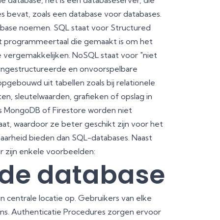
 database, het is een databaseserver, die
s bevat, zoals een database voor databases.
base noemen. SQL staat voor Structured
rt programmeertaal die gemaakt is om het
e vergemakkelijken. NoSQL staat voor "niet
ongestructureerde en onvoorspelbare
pgebouwd uit tabellen zoals bij relationele
, sleutelwaarden, grafieken of opslag in
s MongoDB of Firestore worden niet
t, waardoor ze beter geschikt zijn voor het
aarheid bieden dan SQL-databases. Naast
r zijn enkele voorbeelden:
rde database
n centrale locatie op. Gebruikers van elke
s. Authenticatie Procedures zorgen ervoor