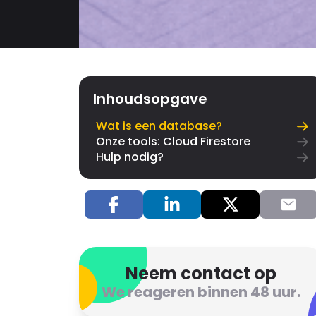
Inhoudsopgave
Wat is een database?
Onze tools: Cloud Firestore
Hulp nodig?
Neem contact op
We reageren binnen 48 uur.