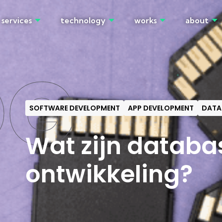
services
technology
works
about
OG
SOFTWARE DEVELOPMENT
APP DEVELOPMENT
DATA
Wat zijn databa
ontwikkeling?