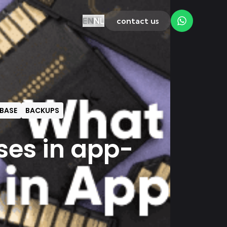
EN
NL
contact us
BASE
BACKUPS
ses in app-