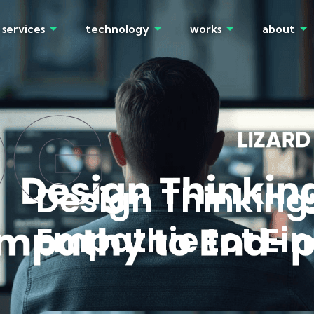
services
technology
works
about
OG
Design Thinking
Empathie tot Ei