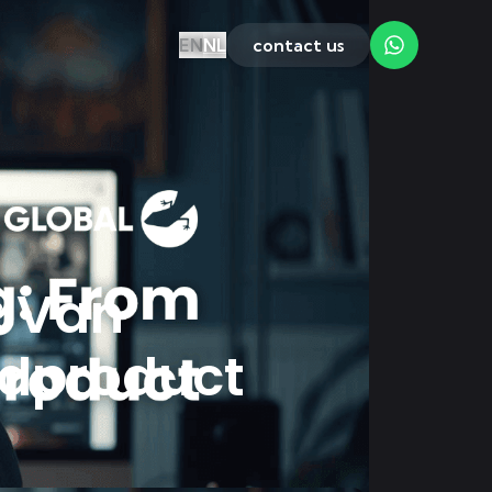
EN
NL
contact us
: Van
ndproduct