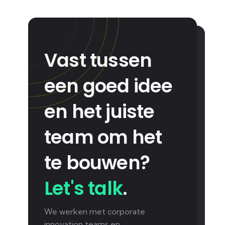
Vast tussen
een goed idee
en het juiste
team om het
te bouwen?
Let's talk
.
We werken met corporate
innovation teams en