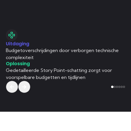
Uitdaging
Ui
Budgetoverschrijdingen door verborgen technische
Sy
Op
complexiteit
Oplossing
Sc
Gedetailleerde Story Point-schatting zorgt voor
Di
voorspelbare budgetten en tijdlijnen