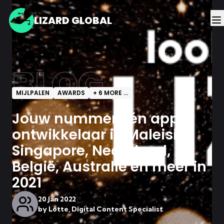
LIZARD GLOBAL
BLOG
MIJLPALEN
AWARDS
+
6
MORE ...
Jouw nummer één app-
ontwikkelaar in Maleisië,
Singapore, Nederland,
België, Australië en meer in
2021
20 Jan 2022
by
Lotte, Digital Content Specialist